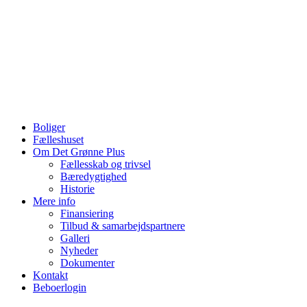
Videre
til
indhold
Boliger
Fælleshuset
Om Det Grønne Plus
Fællesskab og trivsel
Bæredygtighed
Historie
Mere info
Finansiering
Tilbud & samarbejdspartnere
Galleri
Nyheder
Dokumenter
Kontakt
Beboerlogin