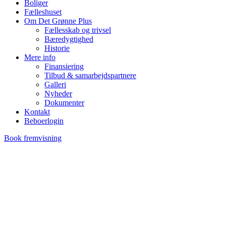
Boliger
Fælleshuset
Om Det Grønne Plus
Fællesskab og trivsel
Bæredygtighed
Historie
Mere info
Finansiering
Tilbud & samarbejdspartnere
Galleri
Nyheder
Dokumenter
Kontakt
Beboerlogin
Book fremvisning