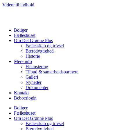
Videre til indhold
Boliger
Fælleshuset
Om Det Grønne Plus
Fællesskab og trivsel
Bæredygtighed
Historie
Mere info
Finansiering
Tilbud & samarbejdspartnere
Galleri
Nyheder
Dokumenter
Kontakt
Beboerlogin
Boliger
Fælleshuset
Om Det Grønne Plus
Fællesskab og trivsel
Bæredygtighed