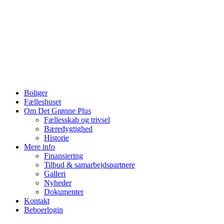
Videre
til
indhold
Boliger
Fælleshuset
Om Det Grønne Plus
Fællesskab og trivsel
Bæredygtighed
Historie
Mere info
Finansiering
Tilbud & samarbejdspartnere
Galleri
Nyheder
Dokumenter
Kontakt
Beboerlogin