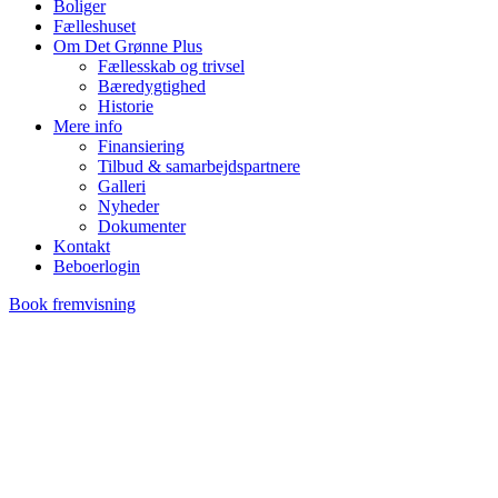
Boliger
Fælleshuset
Om Det Grønne Plus
Fællesskab og trivsel
Bæredygtighed
Historie
Mere info
Finansiering
Tilbud & samarbejdspartnere
Galleri
Nyheder
Dokumenter
Kontakt
Beboerlogin
Book fremvisning