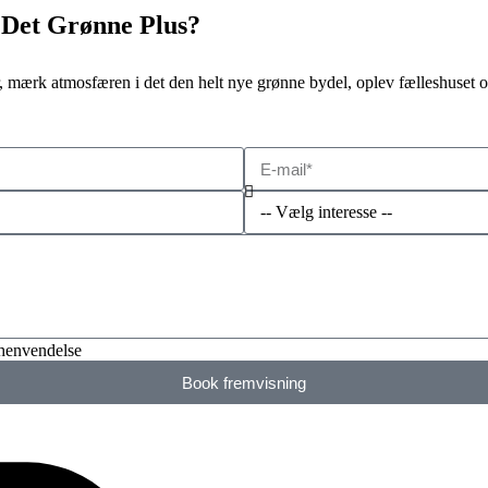
i Det Grønne Plus?
for, mærk atmosfæren i det den helt nye grønne bydel, oplev fælleshuset
 henvendelse
Book fremvisning