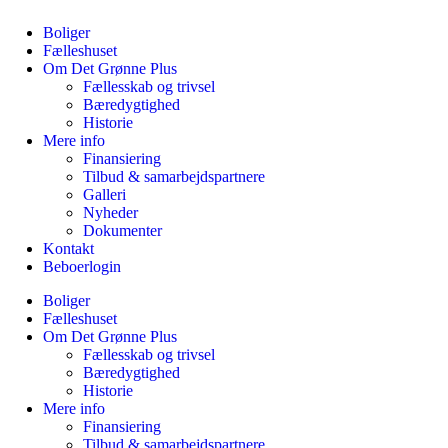
Boliger
Fælleshuset
Om Det Grønne Plus
Fællesskab og trivsel
Bæredygtighed
Historie
Mere info
Finansiering
Tilbud & samarbejdspartnere
Galleri
Nyheder
Dokumenter
Kontakt
Beboerlogin
Boliger
Fælleshuset
Om Det Grønne Plus
Fællesskab og trivsel
Bæredygtighed
Historie
Mere info
Finansiering
Tilbud & samarbejdspartnere