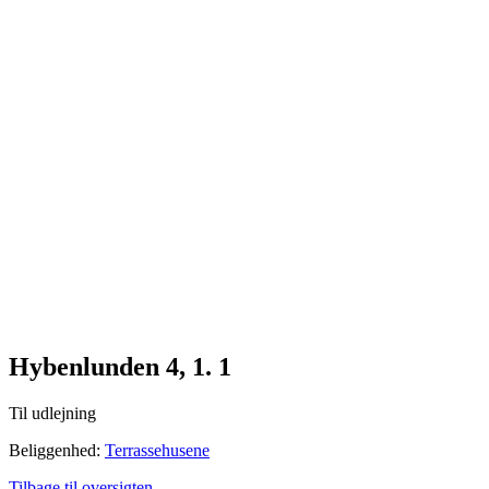
Me
n
u
Hybenlunden 4, 1. 1
Til udlejning
Beliggenhed:
Terrassehusene
Tilbage til oversigten