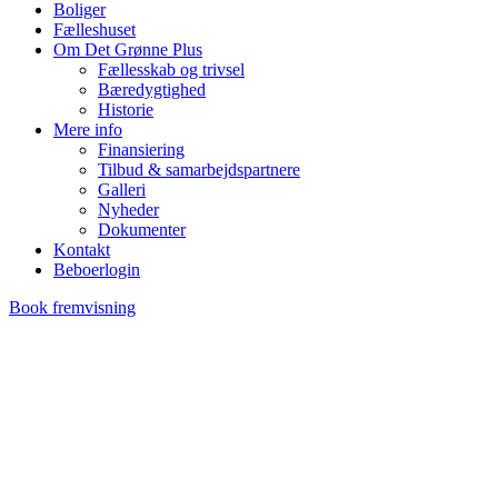
Boliger
Fælleshuset
Om Det Grønne Plus
Fællesskab og trivsel
Bæredygtighed
Historie
Mere info
Finansiering
Tilbud & samarbejdspartnere
Galleri
Nyheder
Dokumenter
Kontakt
Beboerlogin
Book fremvisning