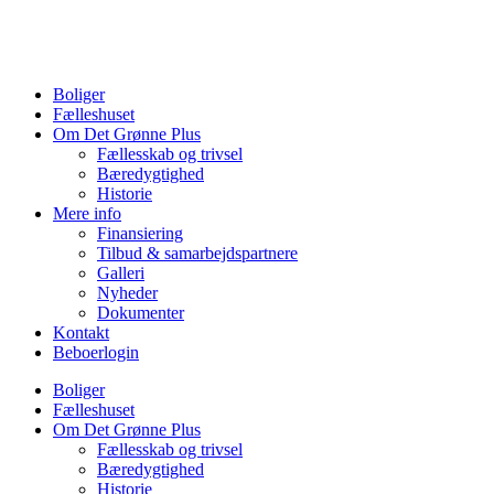
Videre
til
indhold
Boliger
Fælleshuset
Om Det Grønne Plus
Fællesskab og trivsel
Bæredygtighed
Historie
Mere info
Finansiering
Tilbud & samarbejdspartnere
Galleri
Nyheder
Dokumenter
Kontakt
Beboerlogin
Boliger
Fælleshuset
Om Det Grønne Plus
Fællesskab og trivsel
Bæredygtighed
Historie