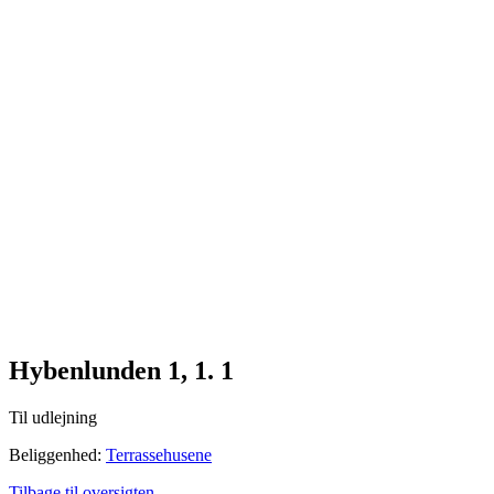
Me
n
u
Hybenlunden 1, 1. 1
Til udlejning
Beliggenhed:
Terrassehusene
Tilbage til oversigten