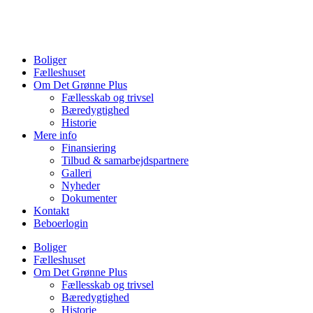
Videre
til
indhold
Boliger
Fælleshuset
Om Det Grønne Plus
Fællesskab og trivsel
Bæredygtighed
Historie
Mere info
Finansiering
Tilbud & samarbejdspartnere
Galleri
Nyheder
Dokumenter
Kontakt
Beboerlogin
Boliger
Fælleshuset
Om Det Grønne Plus
Fællesskab og trivsel
Bæredygtighed
Historie