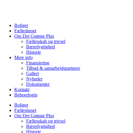
Videre
til
indhold
Boliger
Fælleshuset
Om Det Grønne Plus
Fællesskab og trivsel
Bæredygtighed
Historie
Mere info
Finansiering
Tilbud & samarbejdspartnere
Galleri
Nyheder
Dokumenter
Kontakt
Beboerlogin
Boliger
Fælleshuset
Om Det Grønne Plus
Fællesskab og trivsel
Bæredygtighed
Historie