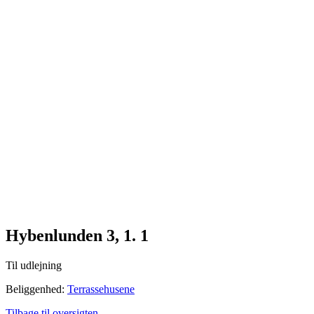
Me
n
u
Hybenlunden 3, 1. 1
Til udlejning
Beliggenhed:
Terrassehusene
Tilbage til oversigten