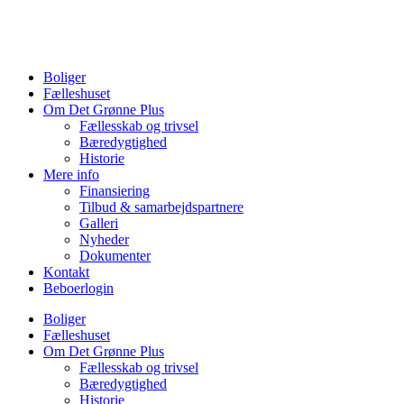
Videre
til
indhold
Boliger
Fælleshuset
Om Det Grønne Plus
Fællesskab og trivsel
Bæredygtighed
Historie
Mere info
Finansiering
Tilbud & samarbejdspartnere
Galleri
Nyheder
Dokumenter
Kontakt
Beboerlogin
Boliger
Fælleshuset
Om Det Grønne Plus
Fællesskab og trivsel
Bæredygtighed
Historie