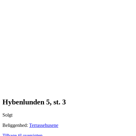
Me
n
u
Hybenlunden 5, st. 3
Solgt
Beliggenhed:
Terrassehusene
Tilbage til oversigten