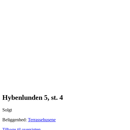
Me
n
u
Hybenlunden 5, st. 4
Solgt
Beliggenhed:
Terrassehusene
Tilbage til oversigten