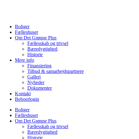
Videre
til
indhold
Boliger
Fælleshuset
Om Det Grønne Plus
Fællesskab og trivsel
Bæredygtighed
Historie
Mere info
Finansiering
Tilbud & samarbejdspartnere
Galleri
Nyheder
Dokumenter
Kontakt
Beboerlogin
Boliger
Fælleshuset
Om Det Grønne Plus
Fællesskab og trivsel
Bæredygtighed
Historie