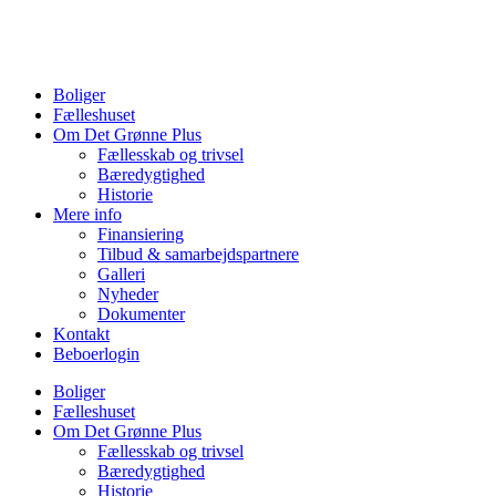
Videre
til
indhold
Boliger
Fælleshuset
Om Det Grønne Plus
Fællesskab og trivsel
Bæredygtighed
Historie
Mere info
Finansiering
Tilbud & samarbejdspartnere
Galleri
Nyheder
Dokumenter
Kontakt
Beboerlogin
Boliger
Fælleshuset
Om Det Grønne Plus
Fællesskab og trivsel
Bæredygtighed
Historie