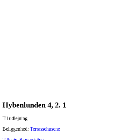
Me
n
u
Hybenlunden 4, 2. 1
Til udlejning
Beliggenhed:
Terrassehusene
Tilbage til oversigten