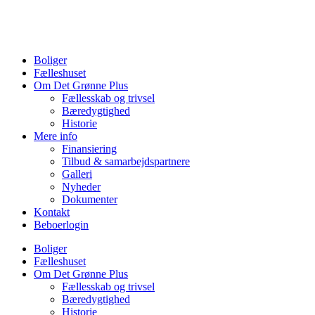
Videre
til
indhold
Boliger
Fælleshuset
Om Det Grønne Plus
Fællesskab og trivsel
Bæredygtighed
Historie
Mere info
Finansiering
Tilbud & samarbejdspartnere
Galleri
Nyheder
Dokumenter
Kontakt
Beboerlogin
Boliger
Fælleshuset
Om Det Grønne Plus
Fællesskab og trivsel
Bæredygtighed
Historie