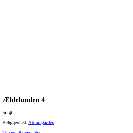
Me
n
u
Æblelunden 4
Solgt
Beliggenhed:
Atriumgården
Tilbage til oversigten