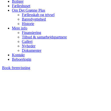
Boliger
Fælleshuset
Om Det Grønne Plus
Fællesskab og trivsel
Bæredygtighed
Historie
Mere info
Finansiering
Tilbud & samarbejdspartnere
Galleri
Nyheder
Dokumenter
Kontakt
Beboerlogin
Book fremvisning