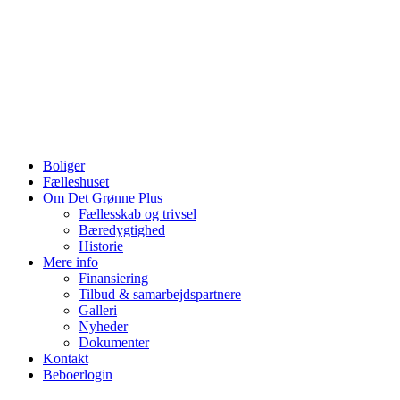
Videre
til
indhold
Boliger
Fælleshuset
Om Det Grønne Plus
Fællesskab og trivsel
Bæredygtighed
Historie
Mere info
Finansiering
Tilbud & samarbejdspartnere
Galleri
Nyheder
Dokumenter
Kontakt
Beboerlogin