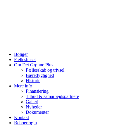
Videre
til
indhold
Boliger
Fælleshuset
Om Det Grønne Plus
Fællesskab og trivsel
Bæredygtighed
Historie
Mere info
Finansiering
Tilbud & samarbejdspartnere
Galleri
Nyheder
Dokumenter
Kontakt
Beboerlogin