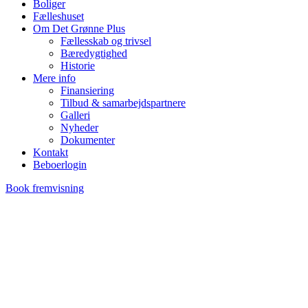
Boliger
Fælleshuset
Om Det Grønne Plus
Fællesskab og trivsel
Bæredygtighed
Historie
Mere info
Finansiering
Tilbud & samarbejdspartnere
Galleri
Nyheder
Dokumenter
Kontakt
Beboerlogin
Book fremvisning