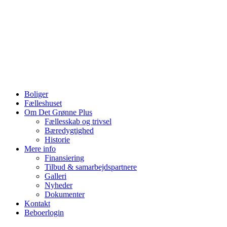
Videre
til
indhold
Boliger
Fælleshuset
Om Det Grønne Plus
Fællesskab og trivsel
Bæredygtighed
Historie
Mere info
Finansiering
Tilbud & samarbejdspartnere
Galleri
Nyheder
Dokumenter
Kontakt
Beboerlogin