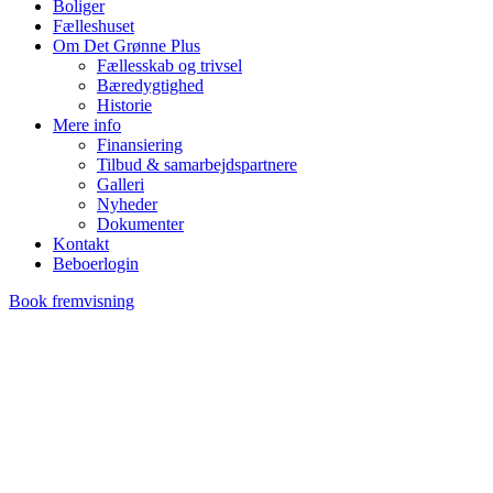
Boliger
Fælleshuset
Om Det Grønne Plus
Fællesskab og trivsel
Bæredygtighed
Historie
Mere info
Finansiering
Tilbud & samarbejdspartnere
Galleri
Nyheder
Dokumenter
Kontakt
Beboerlogin
Book fremvisning