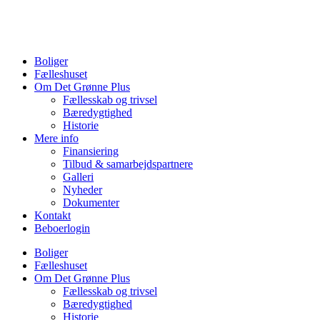
Videre
til
indhold
Boliger
Fælleshuset
Om Det Grønne Plus
Fællesskab og trivsel
Bæredygtighed
Historie
Mere info
Finansiering
Tilbud & samarbejdspartnere
Galleri
Nyheder
Dokumenter
Kontakt
Beboerlogin
Boliger
Fælleshuset
Om Det Grønne Plus
Fællesskab og trivsel
Bæredygtighed
Historie