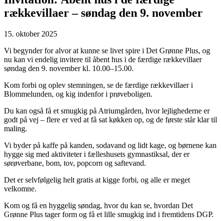
rækkevillaer – søndag den 9. november
15. oktober 2025
Vi begynder for alvor at kunne se livet spire i Det Grønne Plus, og
nu kan vi endelig invitere til åbent hus i de færdige rækkevillaer
søndag den 9. november kl. 10.00–15.00.
Kom forbi og oplev stemningen, se de færdige rækkevillaer i
Blommelunden, og kig indenfor i prøveboligen.
Du kan også få et smugkig på Atriumgården, hvor lejlighederne er
godt på vej – flere er ved at få sat køkken op, og de første står klar til
maling.
Vi byder på kaffe på kanden, sodavand og lidt kage, og børnene kan
hygge sig med aktiviteter i fælleshusets gymnastiksal, der er
sørøverbane, bom, tov, popcorn og saftevand.
Det er selvfølgelig helt gratis at kigge forbi, og alle er meget
velkomne.
Kom og få en hyggelig søndag, hvor du kan se, hvordan Det
Grønne Plus tager form og få et lille smugkig ind i fremtidens DGP.